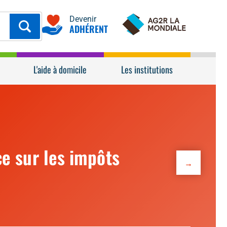
Devenir
ADHÉRENT
L'aide à domicile
Les institutions
e sur les abus de
sur les assurances
e sur les impôts
aiblesse
→