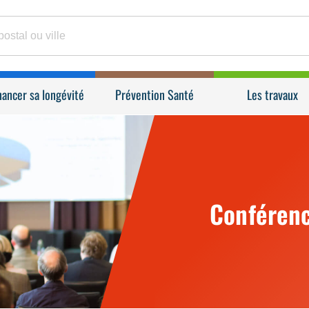
nancer sa longévité
Prévention Santé
Les travaux
Conférenc
Conférence 
Conférenc
f