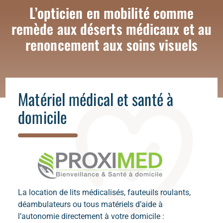
La ROAD
Un opticien qui se déplace comme
L’opticien en mobilité comme
remède aux déserts médicaux et au
solution au renoncement des soins
Ouverture de la téléexpertise aux opticiens en
mobilité sur les lieux de vie : 5,4 millions de patients
renoncement aux soins visuels
optiques
pourraient renouer le lien avec l’ophtalmologiste
Matériel médical et santé à
domicile
La location de lits médicalisés, fauteuils roulants,
déambulateurs ou tous matériels d’aide à
l’autonomie directement à votre domicile :