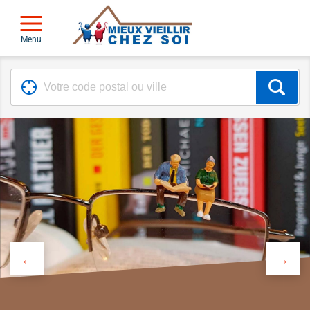
Menu
←
→